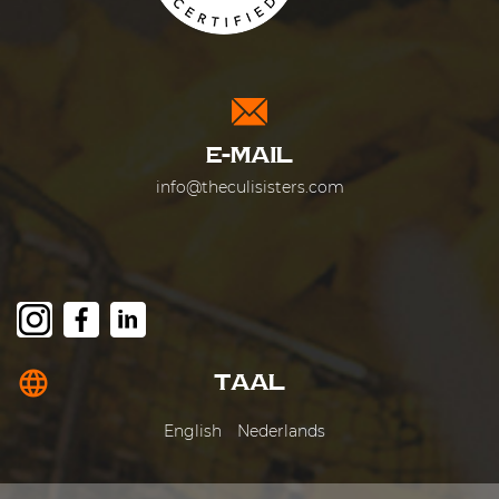
E-MAIL
info@theculisisters.com
language
TAAL
English
Nederlands