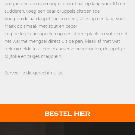
oregano en de rozemarijn in aan. Laat op laag vuur 10 min
sudderen, voeg een paar druppels citroen toe.
Voeg nu de aardappel toe en meng alles op een laag vuur.
Maak op smaak met zout en peper
Leg de lege aardappelen op een stoere plank en vul ze met
het warme mengsel direct uit de pan. Maak af met wat
gekruimelde feta, een draai verse pepermolen, druppeltje
olijfolie en takjes marjolein.
Serveer je dit gerecht nu lat
BESTEL HIER