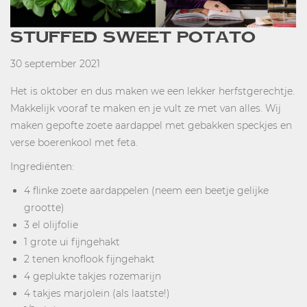
STUFFED SWEET POTATO
30 september 2021
Het is oktober en dus maken we een lekker herfstgerechtje.
Makkelijk vooraf te maken en je vult ze met van alles. Wij
maken gepofte zoete aardappel met gebakken speckjes en
verse boerenkool met feta.
Ingrediënten:
4 flinke zoete aardappelen (neem een beetje gelijke
grootte)
3 el olijfolie
1 grote ui fijngehakt
2 tenen knoflook fijngehakt
4 geplukte takjes rozemarijn
4 takjes marjolein (als laatste!)